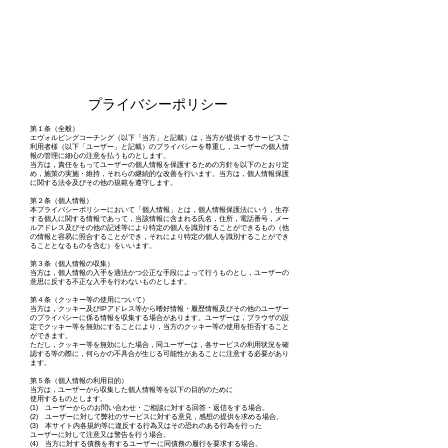
​権堂 竹虎 公式サイト
​苫米地式コーチング認定コーチ権堂竹虎の公式サイト
​プライバシーポリシー
第１条（全般）
エヴォルビングコーチング（以下「当方」と記載）は，当方が提供するサービスご
利用者様（以下「ユーザー」と記載）のプライバシーを尊重し，ユーザーの個人情
報の管理に細心の注意を払うものとします。
当方は，責任をもってユーザーの個人情報を保護するための方針を以下のとおり定
め，施策の実施・維持，それらの継続的な改善を行います。当方は，個人情報保護
に関する法令及びその他の規範を遵守します。
第２条（個人情報）
本プライバシーポリシーにおいて「個人情報」とは，個人情報保護法にいう，生存
する個人に関する情報であって，当該情報に含まれる氏名，住所，電話番号，メー
ルアドレス及びその他の記述等により特定の個人を識別することができるもの（他
の情報と容易に照合することができ，それにより特定の個人を識別することができ
ることとなるものを含む）をいいます。
第３条（個人情報の収集）
当方は，個人情報の入手を適法かつ公正な手段によって行うものとし，ユーザーの
意思に反する不正な入手を行わないものとします。
第４条（クッキー等の使用について）
当方は，クッキー及びIPアドレス等から嗜好情報・履歴情報及びその他のユーザー
のプライバシーに係る情報を収集する場合があります。ユーザーは，ブラウザの設
定でクッキー等を無効にすることにより，当方のクッキー等の使用を拒否すること
ができます。
ただし，クッキー等を無効にした場合，同ユーザーは，各サービスの利用状況を確
認する等の際に，何らかの不具合が生じる可能性があることに注意する必要があり
ます。
第５条（個人情報の利用目的）
当方は，ユーザーから収集した個人情報等を以下の目的のために
使用するものとします。
(1) ユーザーからのお問い合わせ・ご相談に対する回答・返信をする場合。
(2) ユーザーに対して弊社のサービスに対する意見，感想の提供を求める場合。
(3) 本サイト内各規約等に違反する行為又はその恐れのある行為を行った
ユーザーに対して注意又は警告を行う場合。
(4) 当方に対する債務を有するユーザーに同債務の履行を要求する場合。