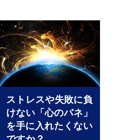
​権堂 竹虎 公式サイト
​苫米地式コーチング認定コーチ権堂竹虎の公式サイト
ストレスや失敗に負
けない「心のバネ」
を手に入れたくない
ですか？