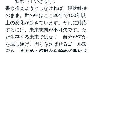
変わっていきます。
書き換えようとしなければ、現状維持
のまま。世の中はここ20年で100年以
上の変化が起きています。それに対応
するには、未来志向が不可欠です。た
だ生存する未来ではなく、自分が何か
を成し遂げ、周りを喜ばせるゴール設
定を。
まとめ：行動から始めて進化成
長を
まずは、自分が思った方向に脳と
心のプログラミングを変えられるんだ
と、自分に刻み込みましょう。分かっ
ただけではダメ。日々進化成長するた
めには、行動が鍵です。最後には必ず
うまくいく方法なので、ぜひ一度試し
てみてください！この記事を読んでい
ただき、ありがとうございました。皆
さんの日常がよりポジティブに変わる
ことを願っています。また次回の記事
でお会いしましょう！