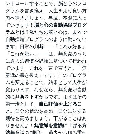
ントロールすることで、脳と心のプロ
グラムを書き換え、人生をより良い方
向へ導きましょう。早速、本題に入っ
ていきます！
脳と心の自動操縦プログ
ラムとは？
私たちの脳と心は、まるで
自動操縦プログラムのように動いてい
ます。日常の判断——「これが好き」
「これが嫌い」——は、無意識のうち
に過去の習慣や経験に基づいて行われ
ています。これを一言で言うと、「無
意識の書き換え」です。このプログラ
ムを変えることで、結果として人生が
変わります。なぜなら、無意識が自動
的に判断を下すからです。まずはその
第一歩として、
自己評価を上げるこ
と
。自分の信念を高め、自分に対する
期待を高めましょう。下がることはあ
りませんよ！
無意識を意識に上げる方
法
無意識の判断は、過去から積み重ね