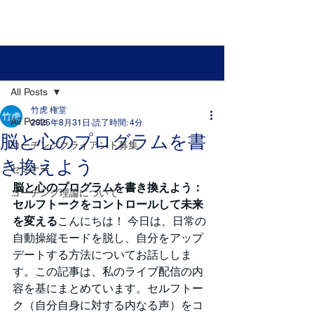
​権堂 竹虎 公式サイト
​苫米地式コーチング認定コーチ権堂竹虎の公式サイト
記事
All Posts
竹虎 権堂
All Posts
2025年8月31日
読了時間: 4分
脳と心のプログラムを書
コーチングクライアント募集
き換えよう
セミナー
脳と心のプログラムを書き換えよう：
コーチング理論について
セルフトークをコントロールして未来
を変える
こんにちは！ 今日は、日常の
自動操縦モードを脱し、自分をアップ
デートする方法についてお話ししま
す。この記事は、私のライブ配信の内
容を基にまとめています。セルフトー
ク（自分自身に対する内なる声）をコ