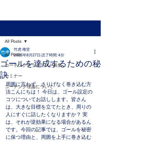
​権堂 竹虎 公式サイト
​苫米地式コーチング認定コーチ権堂竹虎の公式サイト
記事
All Posts
竹虎 権堂
All Posts
2025年8月27日
読了時間: 4分
ゴールを達成するための秘
コーチングクライアント募集
訣
セミナー
周囲に言わず、さりげなく巻き込む方
コーチング理論について
法こんにちは！ 今日は、ゴール設定の
コツについてお話しします。皆さん
は、大きな目標を立てたとき、周りの
人にすぐに話したくなりますか？ 実
は、それが逆効果になる場合があるん
です。今回の記事では、ゴールを秘密
に保つ理由と、周囲を上手に巻き込む